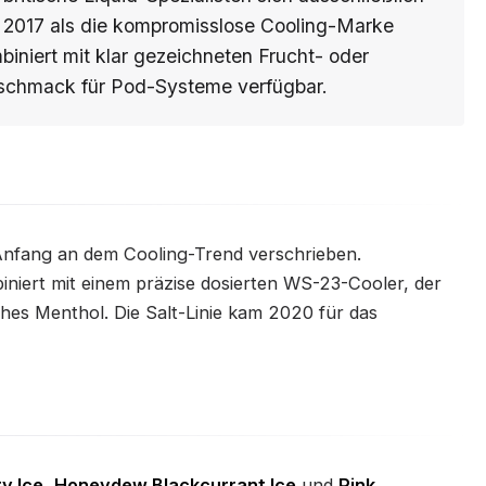
eit 2017 als die kompromisslose Cooling-Marke
mbiniert mit klar gezeichneten Frucht- oder
schmack für Pod-Systeme verfügbar.
 Anfang an dem Cooling-Trend verschrieben.
niert mit einem präzise dosierten WS-23-Cooler, der
ches Menthol. Die Salt-Linie kam 2020 für das
y Ice
,
Honeydew Blackcurrant Ice
und
Pink