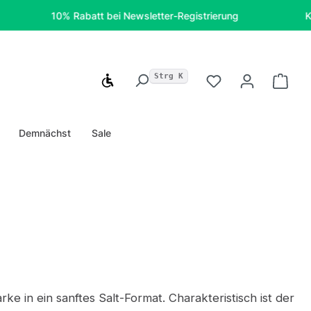
10% Rabatt bei Newsletter-Registrierung
Kostenfr
Strg K
Werkzeugleiste anzeigen
Du hast 0 Produ
Ware
Demnächst
Sale
e in ein sanftes Salt-Format. Charakteristisch ist der