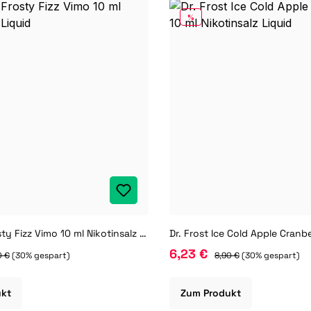
RABATT
%
Dr. Frost Frosty Fizz Vimo 10 ml Nikotinsalz Liquid
6,23 €
0 €
(30% gespart)
8,90 €
(30% gespart)
ukt
Zum Produkt