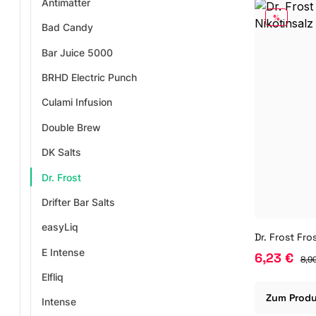
Antimatter
RABATT
%
Bad Candy
Bar Juice 5000
BRHD Electric Punch
Culami Infusion
Double Brew
DK Salts
Dr. Frost
Drifter Bar Salts
easyLiq
E Intense
6,23 €
8,9
Elfliq
Zum Prod
Intense