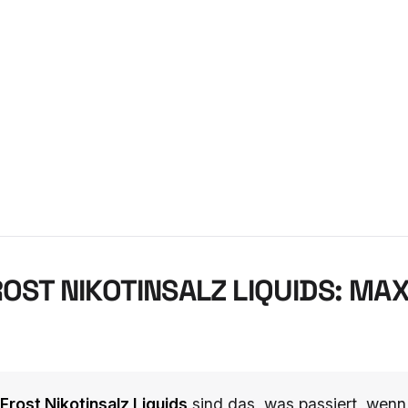
ROST NIKOTINSALZ LIQUIDS: MA
 Frost Nikotinsalz Liquids
sind das, was passiert, wenn 