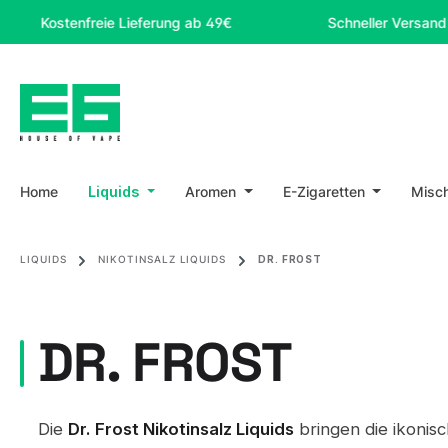
m Hauptinhalt springen
Zur Suche springen
Zur Hauptnavigation springen
ostenfreie Lieferung ab 49€
Schneller Versand
Home
Liquids
Aromen
E-Zigaretten
Misc
LIQUIDS
NIKOTINSALZ LIQUIDS
DR. FROST
DR. FROST
Die
Dr. Frost Nikotinsalz Liquids
bringen die ikonisc