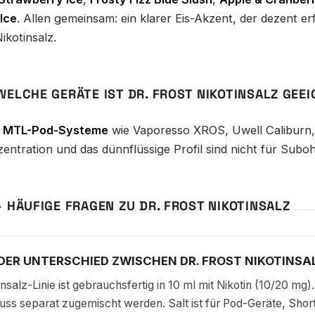
Ice
. Allen gemeinsam: ein klarer Eis-Akzent, der dezent er
ikotinsalz.
WELCHE GERÄTE IST DR. FROST NIKOTINSALZ GEE
r
MTL-Pod-Systeme
wie Vaporesso XROS, Uwell Caliburn,
zentration und das dünnflüssige Profil sind nicht für Sub
– HÄUFIGE FRAGEN ZU DR. FROST NIKOTINSALZ
 DER UNTERSCHIED ZWISCHEN DR. FROST NIKOTINSA
insalz-Linie ist gebrauchsfertig in 10 ml mit Nikotin (10/20 mg)
uss separat zugemischt werden. Salt ist für Pod-Geräte, Shor