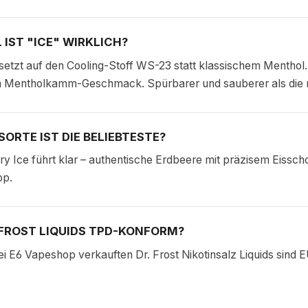
 IST "ICE" WIRKLICH?
 setzt auf den Cooling-Stoff WS-23 statt klassischem Menthol.
n Mentholkamm-Geschmack. Spürbarer und sauberer als die 
ORTE IST DIE BELIEBTESTE?
y Ice führt klar – authentische Erdbeere mit präzisem Eissc
pp.
 FROST LIQUIDS TPD-KONFORM?
bei E6 Vapeshop verkauften Dr. Frost Nikotinsalz Liquids sind E