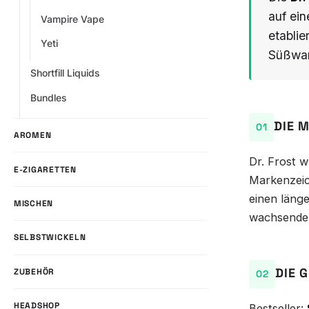
auf ein
Vampire Vape
etablie
Yeti
Süßwar
Shortfill Liquids
Bundles
DIE 
AROMEN
Dr. Frost 
E-ZIGARETTEN
Markenzeic
einen länge
MISCHEN
wachsende
SELBSTWICKELN
DIE 
ZUBEHÖR
HEADSHOP
Bestseller: