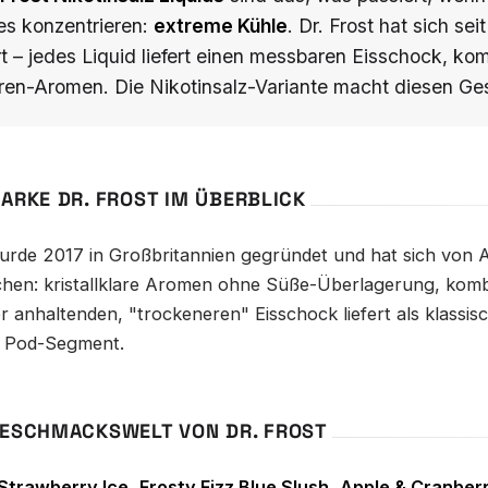
es konzentrieren:
extreme Kühle
. Dr. Frost hat sich s
rt – jedes Liquid liefert einen messbaren Eisschock, ko
en-Aromen. Die Nikotinsalz-Variante macht diesen Ge
MARKE DR. FROST IM ÜBERBLICK
wurde 2017 in Großbritannien gegründet und hat sich von
hen: kristallklare Aromen ohne Süße-Überlagerung, kombi
r anhaltenden, "trockeneren" Eisschock liefert als klassis
 Pod-Segment.
GESCHMACKSWELT VON DR. FROST
Strawberry Ice
,
Frosty Fizz Blue Slush
,
Apple & Cranberr