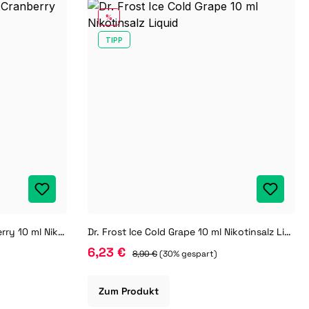
RABATT
%
TIPP
Dr. Frost Ice Cold Apple Cranberry 10 ml Nikotinsalz Liquid
Dr. Frost Ice Cold Grape 10 ml Nikotinsalz Liquid
6,23 €
8,90 €
(30% gespart)
Zum Produkt