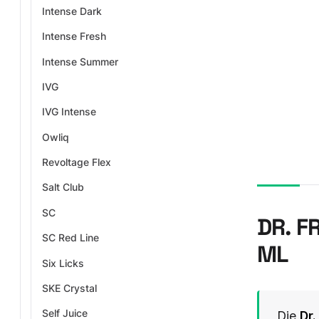
Intense Dark
Intense Fresh
Intense Summer
IVG
IVG Intense
Owliq
Revoltage Flex
Salt Club
SC
DR. F
SC Red Line
ML
Six Licks
SKE Crystal
Self Juice
Die
Dr.