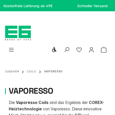
Zum Hauptinhalt springen
tenfreie Lieferung ab 49€
Schneller Versand
Werkzeugleiste anzeigen
Du hast 0 Produ
Ware
ZUBEHÖR
COILS
VAPORESSO
VAPORESSO
Die
Vaporesso Coils
sind das Ergebnis der
COREX-
Heiztechnologie
von Vaporesso. Diese innovative