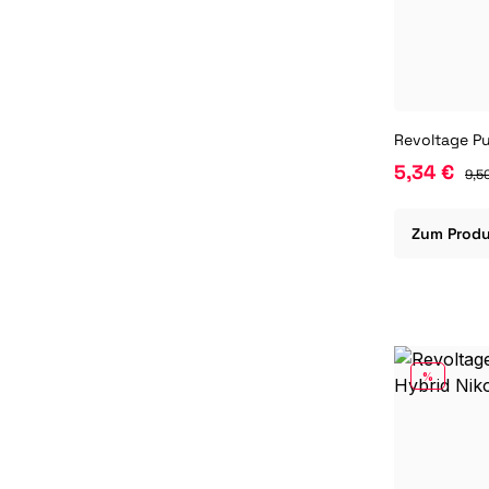
5,34 €
9,5
Zum Prod
RABATT
%