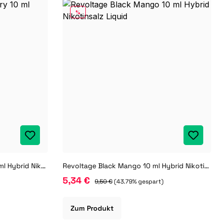
RABATT
%
Revoltage Black Blueberry 10 ml Hybrid Nikotinsalz Liquid
Revoltage Black Mango 10 ml Hybrid Nikotinsalz Liquid
5,34 €
)
9,50 €
(43.79% gespart)
Zum Produkt