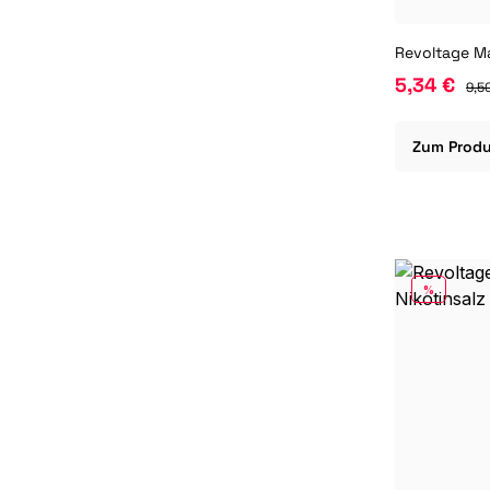
5,34 €
9,5
Zum Prod
RABATT
%