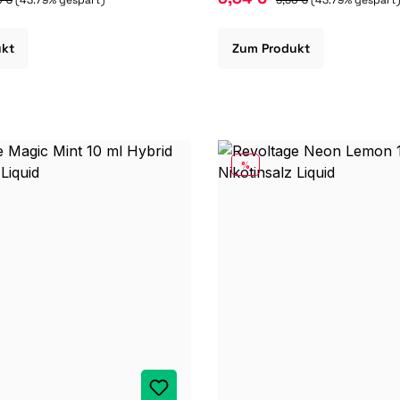
ukt
Zum Produkt
RABATT
%