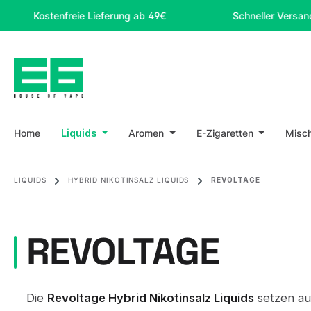
m Hauptinhalt springen
Zur Suche springen
Zur Hauptnavigation springen
ostenfreie Lieferung ab 49€
Schneller Versand
Home
Liquids
Aromen
E-Zigaretten
Misc
LIQUIDS
HYBRID NIKOTINSALZ LIQUIDS
REVOLTAGE
REVOLTAGE
Die
Revoltage Hybrid Nikotinsalz Liquids
setzen au