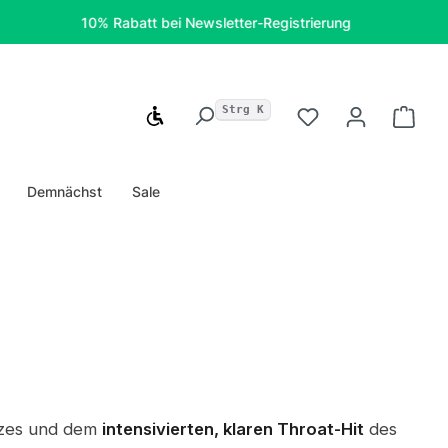
10% Rabatt bei Newsletter-Registrierung
Kostenfr
Strg K
Werkzeugleiste anzeigen
Du hast 0 Produ
Ware
Demnächst
Sale
alzes und dem
intensivierten, klaren Throat-Hit
des