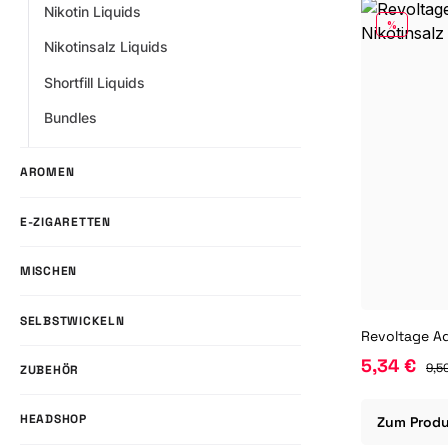
Nikotin Liquids
RABATT
%
Nikotinsalz Liquids
Shortfill Liquids
Bundles
AROMEN
E-ZIGARETTEN
MISCHEN
SELBSTWICKELN
5,34 €
9,5
ZUBEHÖR
HEADSHOP
Zum Prod