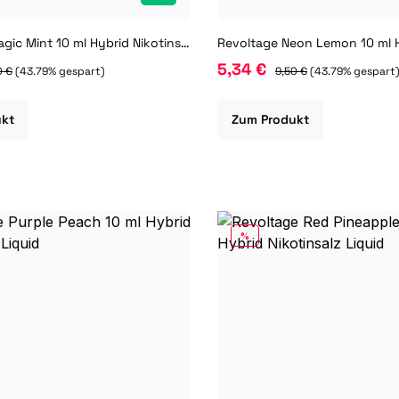
Revoltage Magic Mint 10 ml Hybrid Nikotinsalz Liquid
5,34 €
0 €
(43.79% gespart)
9,50 €
(43.79% gespart
ukt
Zum Produkt
RABATT
%