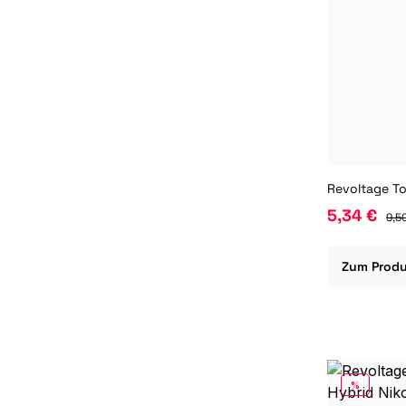
5,34 €
9,5
Zum Prod
RABATT
%