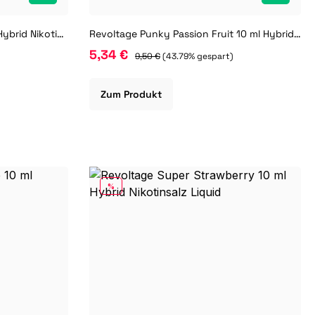
Revoltage Neon Lemon 10 ml Hybrid Nikotinsalz Liquid
Revoltage Punky Passion Fruit 10 ml Hybrid Nikotinsalz Liquid
5,34 €
)
9,50 €
(43.79% gespart)
Zum Produkt
RABATT
%