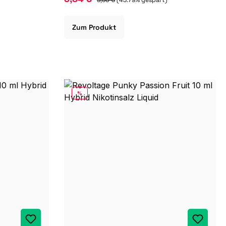
Zum Produkt
RABATT
%