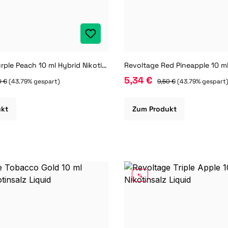
Revoltage Purple Peach 10 ml Hybrid Nikotinsalz Liquid
5,34 €
0 €
(43.79% gespart)
9,50 €
(43.79% gespart
ukt
Zum Produkt
RABATT
%