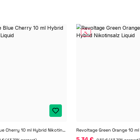
RABATT
%
Revoltage Blue Cherry 10 ml Hybrid Nikotinsalz Liquid
5,34 €
0 €
(43.79% gespart)
9,50 €
(43.79% gespart