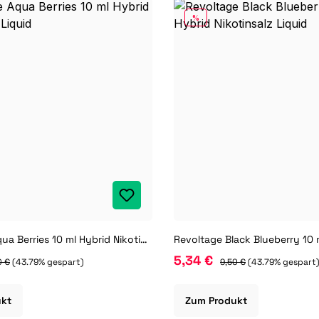
RABATT
%
Revoltage Aqua Berries 10 ml Hybrid Nikotinsalz Liquid
5,34 €
0 €
(43.79% gespart)
9,50 €
(43.79% gespart
ukt
Zum Produkt