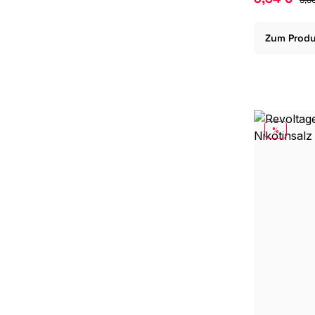
Zum Prod
RABATT
%