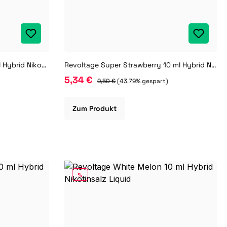
Revoltage Red Pineapple 10 ml Hybrid Nikotinsalz Liquid
Revoltage Super Strawberry 10 ml Hybrid Nikotinsalz Liquid
5,34 €
)
9,50 €
(43.79% gespart)
Zum Produkt
RABATT
%