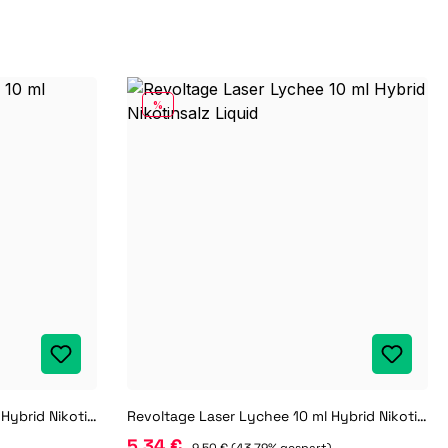
RABATT
%
Revoltage Green Orange 10 ml Hybrid Nikotinsalz Liquid
Revoltage Laser Lychee 10 ml Hybrid Nikotinsalz Liquid
5,34 €
)
9,50 €
(43.79% gespart)