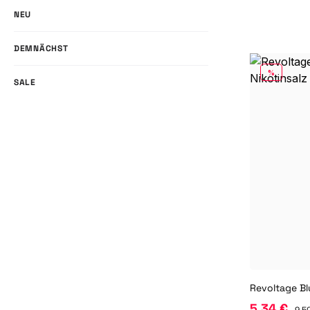
NEU
DEMNÄCHST
RABATT
%
SALE
5,34 €
9,5