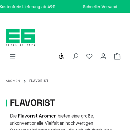
Zum Hauptinhalt springen
nfreie Lieferung ab 49€
Schneller Versand
Werkzeugleiste anzeigen
Du hast 0 Produ
Ware
AROMEN
FLAVORIST
FLAVORIST
Die
Flavorist Aromen
bieten eine große,
unkonventionelle Vielfalt an hochwertigen