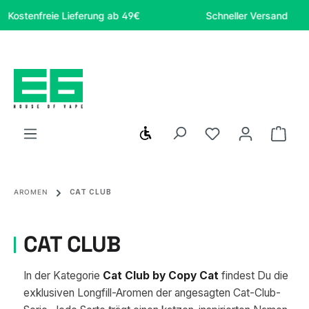
Zum Hauptinhalt springen
Kostenfreie Lieferung ab 49€
Schneller Versand
Werkzeugleiste anzeigen
Du hast 0 Produ
Ware
AROMEN
CAT CLUB
CAT CLUB
In der Kategorie
Cat Club by Copy Cat
findest Du die
exklusiven Longfill-Aromen der angesagten Cat-Club-