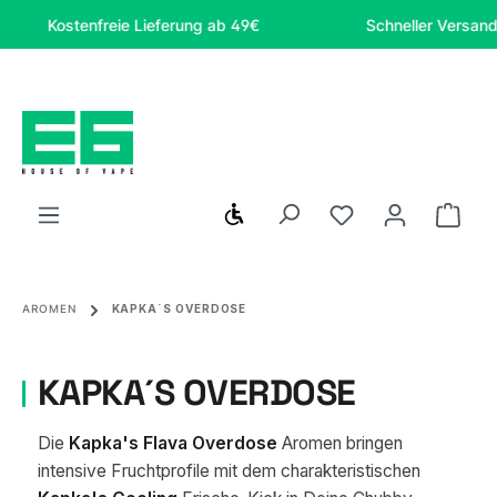
Zum Hauptinhalt springen
Kostenfreie Lieferung ab 49€
Schneller Versand
Werkzeugleiste anzeigen
Du hast 0 Produ
Ware
AROMEN
KAPKA´S OVERDOSE
KAPKA´S OVERDOSE
Die
Kapka's Flava Overdose
Aromen bringen
intensive Fruchtprofile mit dem charakteristischen