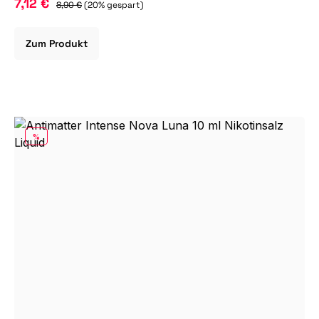
7,12 €
8,90 €
(20% gespart)
Zum Produkt
RABATT
%