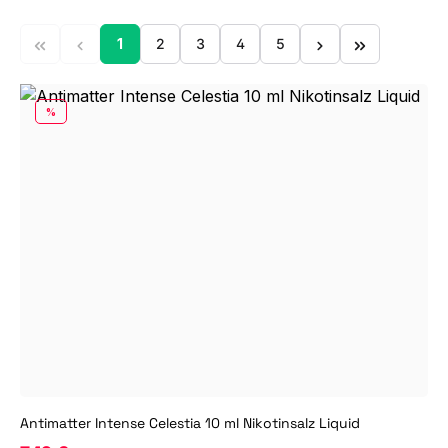
1
2
3
4
5
Seite
Seite
Seite
Seite
Seite
RABATT
%
Antimatter Intense Celestia 10 ml Nikotinsalz Liquid