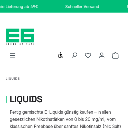
Zum Hauptinhalt springen
rung ab 49€
Schneller Versand
Sicher on
Werkzeugleiste anzeigen
Du hast 0 Produ
Ware
LIQUIDS
LIQUIDS
Fertig gemischte E-Liquids günstig kaufen – in allen
gesetzlichen Nikotinstärken von 0 bis 20 mg/ml, vom
klassischen Freebase über sanftes Nikotinsalz (Nic Salt)