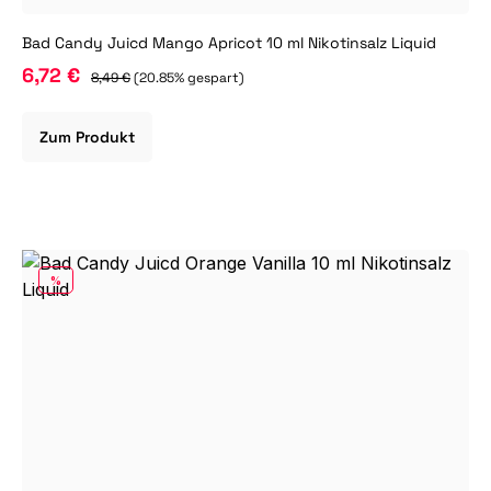
Bad Candy Juicd Mango Apricot 10 ml Nikotinsalz Liquid
6,72 €
8,49 €
(20.85% gespart)
Zum Produkt
RABATT
%