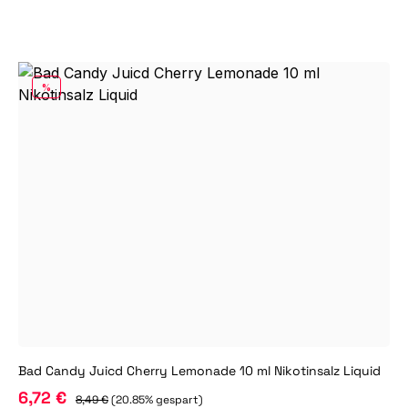
RABATT
%
Bad Candy Juicd Cherry Lemonade 10 ml Nikotinsalz Liquid
6,72 €
8,49 €
(20.85% gespart)