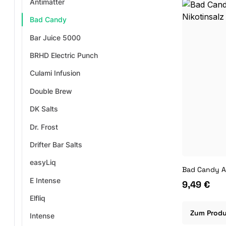
Antimatter
Bad Candy
Bar Juice 5000
BRHD Electric Punch
Culami Infusion
Double Brew
DK Salts
Dr. Frost
Drifter Bar Salts
easyLiq
E Intense
9,49 €
Elfliq
Zum Prod
Intense