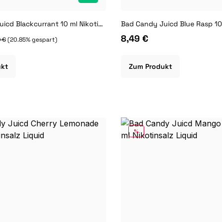
Bad Candy Juicd Blackcurrant 10 ml Nikotinsalz Liquid
8,49 €
 €
(20.85% gespart)
ukt
Zum Produkt
RABATT
%