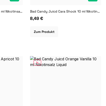
Bad Candy Juicd Blue Rasp 10 ml Nikotinsalz Liquid
Bad Candy Juicd Cara Shock 10 ml Nikotinsalz Liquid
8,49 €
Zum Produkt
RABATT
%