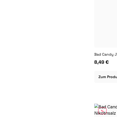
8,49 €
Zum Prod
RABATT
%