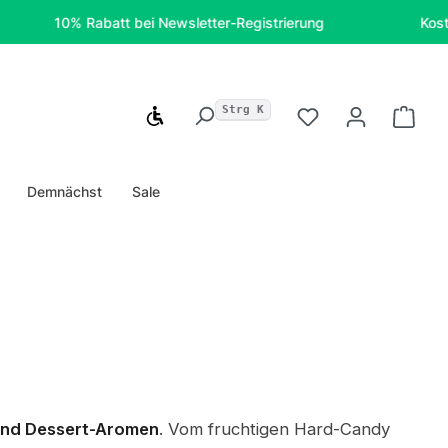
10% Rabatt bei Newsletter-Registrierung
Kostenfreie 
Strg K
Werkzeugleiste anzeigen
Du hast 0 Produ
Ware
Demnächst
Sale
und Dessert-Aromen
. Vom fruchtigen Hard-Candy