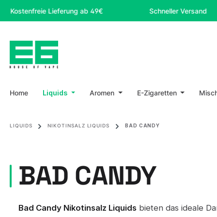
m Hauptinhalt springen
Zur Suche springen
Zur Hauptnavigation springen
enfreie Lieferung ab 49€
Schneller Versand
Home
Liquids
Aromen
E-Zigaretten
Misc
LIQUIDS
NIKOTINSALZ LIQUIDS
BAD CANDY
BAD CANDY
Bad Candy Nikotinsalz Liquids
bieten das ideale Da