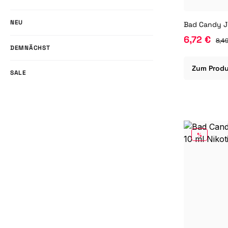
NEU
6,72 €
8,49
DEMNÄCHST
Zum Prod
SALE
RABATT
%