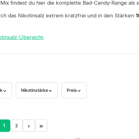
 findest du hier die komplette Bad-Candy-Range als sa
ch das Nikotinsalz extrem kratzfrei und in den Stärken
1
otinsalz-Übersicht
.
k
Nikotinstärke
Preis
1
2
Seite
Seite