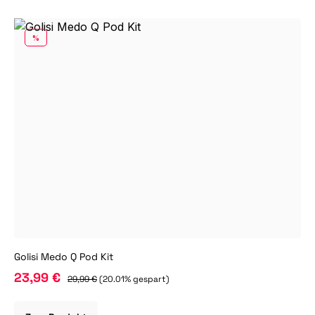
RABATT
%
Golisi Medo Q Pod Kit
23,99 €
29,99 €
(20.01% gespart)