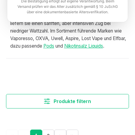
eignen sich besonders für Einsteiger, Umsteiger und
Die Bestätigung erfolgt auf eigene Verantwortung. Beim
Versand prüfen wir das Alter zusätzlich gemäß § 10 JuSchG
Dampfer, die diskretes MTL-Dampfen
über eine dokumentenbasierte Altersverifikation.
(Backendampfen) bevorzugen. Mit Nikotinsalz-Liquids
liefern sie einen sanften, aber intensiven Zug bei
niedriger Wattzahl. Im Sortiment führende Marken wie
Vaporesso, OXVA, Uwell, Aspire, Lost Vape und Elfbar,
dazu passende
Pods
und
Nikotinsalz Liquids
.
Produkte filtern