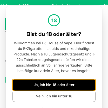
Zum Hauptinhalt springen
ng ab 49€
Schneller Versand
Sicher onli
18
Bist du 18 oder älter?
Werkzeugleiste anzeigen
Du hast 0 Produ
Ware
Willkommen bei E6 House of Vape. Hier findest
du E-Zigaretten, Liquids und nikotinhaltige
Produkte. Nach § 10 Jugendschutzgesetz und §
22a Tabakerzeugnisgesetz dürfen wir diese
E-ZIGARETTEN
POD SYSTEM
ausschließlich an Volljährige verkaufen. Bitte
bestätige kurz dein Alter, bevor es losgeht.
POD SYSTEM
Ja, ich bin 18 oder älter
Pod-System-E-Zigaretten günstig kaufen: die
Nein, ich bin unter 18
kompakten Geräte arbeiten mit vorbefüllten oder
wiederbefüllbaren Pods statt klassischer Tanks und