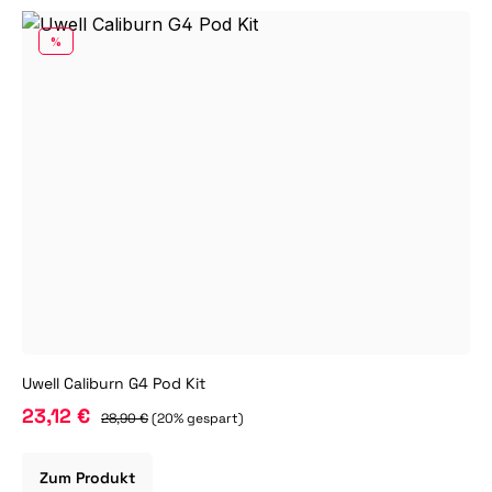
RABATT
%
Uwell Caliburn G4 Pod Kit
23,12 €
28,90 €
(20% gespart)
Zum Produkt