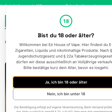
m Hauptinhalt springen
Zur Suche springen
Zur Hauptnavigation springen
b 49€
Schneller Versand
Sicher online e
18
Bist du 18 oder älter?
Home
Liquids
Aromen
E-Zigaretten
Misch
Willkommen bei E6 House of Vape. Hier findest du E
Zigaretten, Liquids und nikotinhaltige Produkte. Nach §
Jugendschutzgesetz und § 22a Tabakerzeugnisgese
dürfen wir diese ausschließlich an Volljährige verkauf
Bitte bestätige kurz dein Alter, bevor es losgeht.
Ja, ich bin 18 oder älter
Nein, ich bin unter 18
Die Bestätigung erfolgt auf eigene Verantwortung. Beim Versand prüfe
Als 10 ml Liquid & Bundle verfügbar
das Alter zusätzlich gemäß § 10 JuSchG über eine dokumentenbasie