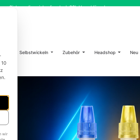
inkaufen dank SSL-Verschlüsselung
10% Rabatt bei New
en
Selbstwickeln
Zubehör
Headshop
Neu
-
 10
tz
en.
n wir
rte