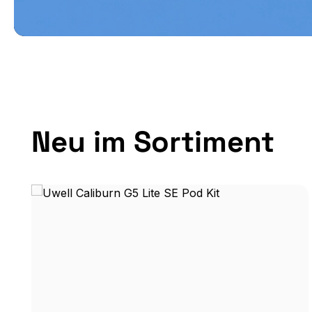
Produktgalerie überspringen
Neu im Sortiment