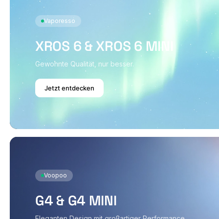
Vaporesso
XROS 6 & XROS 6 MINI
Gewohnte Qualität, nur besser.
Jetzt entdecken
Voopoo
G4 & G4 MINI
Eleganten Design mit großartiger Performance.