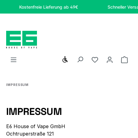
Zum Hauptinhalt springen
Kostenfreie Lieferung ab 49€
Schneller Versan
Werkzeugleiste anzeigen
Du hast 0 Produ
Ware
IMPRESSUM
IMPRESSUM
E6 House of Vape GmbH
Ochtruperstraße 121