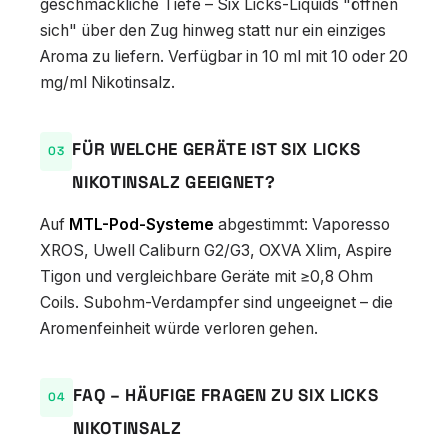
geschmackliche Tiefe – Six Licks-Liquids "öffnen
sich" über den Zug hinweg statt nur ein einziges
Aroma zu liefern. Verfügbar in 10 ml mit 10 oder 20
mg/ml Nikotinsalz.
FÜR WELCHE GERÄTE IST SIX LICKS
NIKOTINSALZ GEEIGNET?
Auf
MTL-Pod-Systeme
abgestimmt: Vaporesso
XROS, Uwell Caliburn G2/G3, OXVA Xlim, Aspire
Tigon und vergleichbare Geräte mit ≥0,8 Ohm
Coils. Subohm-Verdampfer sind ungeeignet – die
Aromenfeinheit würde verloren gehen.
FAQ – HÄUFIGE FRAGEN ZU SIX LICKS
NIKOTINSALZ