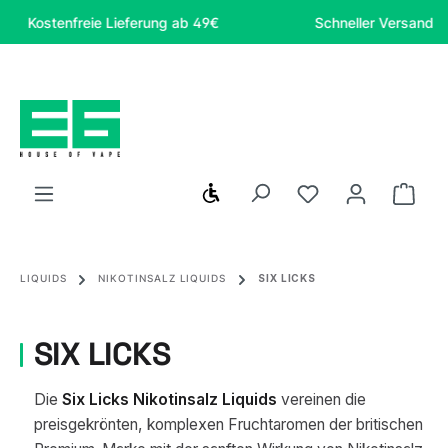
Zum Hauptinhalt springen
Kostenfreie Lieferung ab 49€
Schneller Versand
Werkzeugleiste anzeigen
Du hast 0 Produ
Ware
LIQUIDS
NIKOTINSALZ LIQUIDS
SIX LICKS
SIX LICKS
Die
Six Licks Nikotinsalz Liquids
vereinen die
preisgekrönten, komplexen Fruchtaromen der britischen