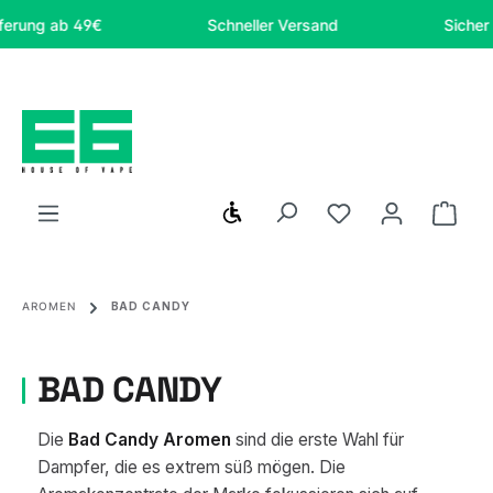
Zum Hauptinhalt springen
b 49€
Schneller Versand
Sicher online e
Werkzeugleiste anzeigen
Du hast 0 Produ
Ware
AROMEN
BAD CANDY
BAD CANDY
Die
Bad Candy Aromen
sind die erste Wahl für
Dampfer, die es extrem süß mögen. Die