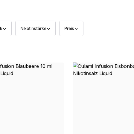
k
Nikotinstärke
Preis