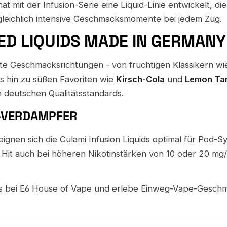
at mit der Infusion-Serie eine Liquid-Linie entwickelt, 
rgleichlich intensive Geschmacksmomente bei jedem Zug.
ED LIQUIDS MADE IN GERMANY
elte Geschmacksrichtungen - von fruchtigen Klassikern w
s hin zu süßen Favoriten wie
Kirsch-Cola
und
Lemon Ta
n deutschen Qualitätsstandards.
L-VERDAMPFER
ignen sich die Culami Infusion Liquids optimal für Pod
Hit auch bei höheren Nikotinstärken von 10 oder 20 mg/ml
uids bei E6 House of Vape und erlebe Einweg-Vape-Geschm