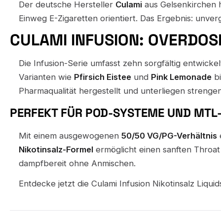
Der deutsche Hersteller
Culami
aus Gelsenkirchen h
Einweg E-Zigaretten orientiert. Das Ergebnis: unve
CULAMI INFUSION: OVERDOS
Die Infusion-Serie umfasst zehn sorgfältig entwick
Varianten wie
Pfirsich Eistee
und
Pink Lemonade
bi
Pharmaqualität hergestellt und unterliegen strenge
PERFEKT FÜR POD-SYSTEME UND MT
Mit einem ausgewogenen
50/50 VG/PG-Verhältnis
e
Nikotinsalz-Formel
ermöglicht einen sanften Throat 
dampfbereit ohne Anmischen.
Entdecke jetzt die Culami Infusion Nikotinsalz Liq