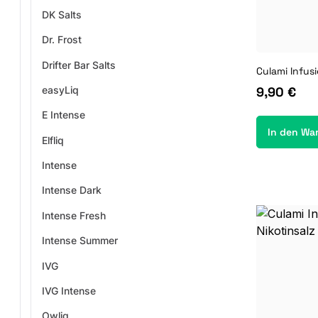
DK Salts
Dr. Frost
Drifter Bar Salts
easyLiq
9,90 €
E Intense
In den Wa
Elfliq
Intense
Intense Dark
Intense Fresh
Intense Summer
IVG
IVG Intense
Owliq