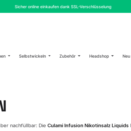
Sicher online einkaufen dank SSL-Verschlüsselung
10%
hen
Selbstwickeln
Zubehör
Headshop
Neu
N
ber nachfüllbar: Die
Culami Infusion Nikotinsalz Liquids