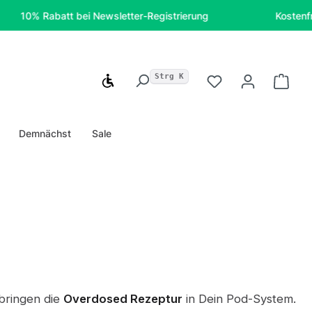
 Rabatt bei Newsletter-Registrierung
Kostenfreie Lie
Strg K
Werkzeugleiste anzeigen
Du hast 0 Produ
Ware
Demnächst
Sale
bringen die
Overdosed Rezeptur
in Dein Pod-System.