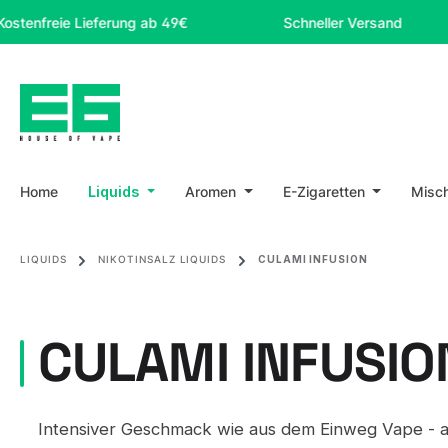
m Hauptinhalt springen
Zur Suche springen
Zur Hauptnavigation springen
eie Lieferung ab 49€
Schneller Versand
Home
Liquids
Aromen
E-Zigaretten
Misc
LIQUIDS
NIKOTINSALZ LIQUIDS
CULAMI INFUSION
CULAMI INFUSIO
Intensiver Geschmack wie aus dem Einweg Vape - a