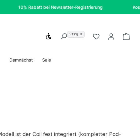
10% Rabatt bei Newsletter-Registrierung
Kostenfreie
Strg K
Werkzeugleiste anzeigen
Du hast 0 Produ
Ware
u
Demnächst
Sale
odell ist der Coil fest integriert (kompletter Pod-