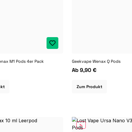
nax M1 Pods 4er Pack
Geekvape Wenax Q Pods
Ab
9,90 €
ukt
Zum Produkt
RABATT
%