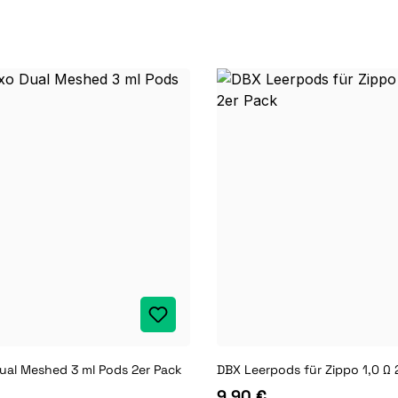
Dual Meshed 3 ml Pods 2er Pack
DBX Leerpods für Zippo 1,0 Ω 
9,90 €