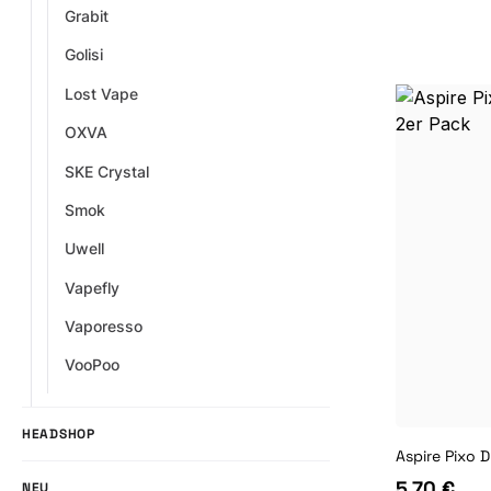
Grabit
Golisi
Lost Vape
OXVA
SKE Crystal
Smok
Uwell
Vapefly
Vaporesso
VooPoo
HEADSHOP
Aspire Pixo 
5,70 €
NEU