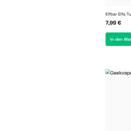
Elfbar Elfa T
7,99 €
In den Wa