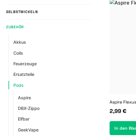
SELBSTWICKELN
ZUBEHÖR
Akkus
Coils
Feuerzeuge
Ersatzteile
Pods
Aspire
Aspire Flexu
DBX-Zippo
2,99 €
Elfbar
In den Wa
GeekVape