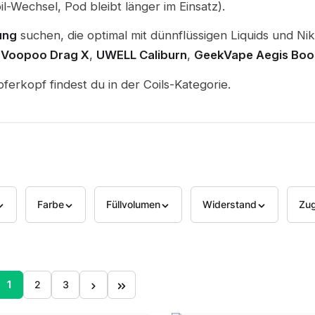
-Wechsel, Pod bleibt länger im Einsatz).
ung
suchen, die optimal mit dünnflüssigen Liquids und Nik
,
Voopoo Drag X
,
UWELL Caliburn
,
GeekVape Aegis Boo
rkopf findest du in der Coils-Kategorie.
Farbe
Füllvolumen
Widerstand
Zug
1
2
3
Seite
Seite
Seite