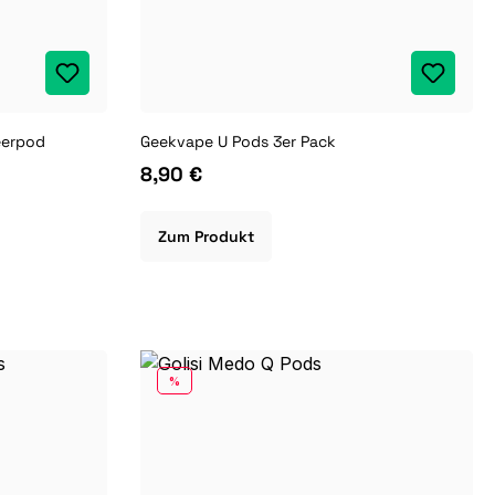
eerpod
Geekvape U Pods 3er Pack
8,90 €
Zum Produkt
RABATT
%