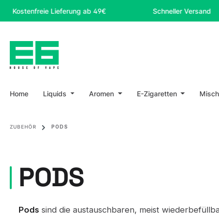
m Hauptinhalt springen
Zur Suche springen
Zur Hauptnavigation springen
enfreie Lieferung ab 49€
Schneller Versand
Home
Liquids
Aromen
E-Zigaretten
Misch
ZUBEHÖR
PODS
PODS
Pods
sind die austauschbaren, meist wiederbefüllb