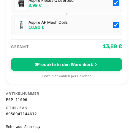
Aspire Flexus Q Leerpod
2,99 €
+
Aspire AF Mesh Coils
10,90 €
13,89 €
GESAMT
2
Produkte in den Warenkorb
Einzeln abwählen per Häkchen
ARTIKELNUMMER
E6P-11006
GTIN / EAN
6958947144612
→
Mehr aus Aspire