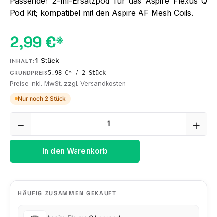
Passender 2-ml-Ersatzpod für das Aspire Flexus Q
Pod Kit; kompatibel mit den Aspire AF Mesh Coils.
2,99 €*
1 Stück
INHALT:
5,98 €* / 2 Stück
GRUNDPREIS
Preise inkl. MwSt. zzgl. Versandkosten
Nur noch
2
Stück
Produkt Anzahl: Gib den gewünschten We
In den Warenkorb
HÄUFIG ZUSAMMEN GEKAUFT