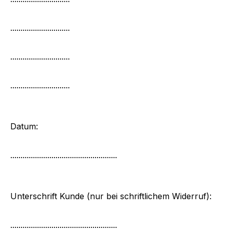
.............................
.............................
.............................
Datum:
....................................................
Unterschrift Kunde (nur bei schriftlichem Widerruf):
....................................................