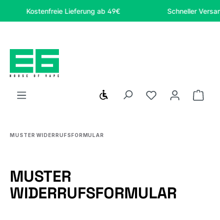
Zum Hauptinhalt springen
Kostenfreie Lieferung ab 49€
Schneller Versand
Werkzeugleiste anzeigen
Du hast 0 Produ
Ware
MUSTER WIDERRUFSFORMULAR
MUSTER
WIDERRUFSFORMULAR