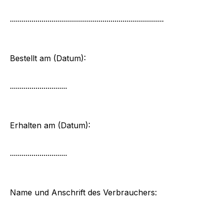
..............................................................................
Bestellt am (Datum):
.............................
Erhalten am (Datum):
.............................
Name und Anschrift des Verbrauchers:
.............................