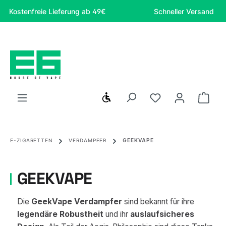
Zum Hauptinhalt springen
ostenfreie Lieferung ab 49€
Schneller Versand
Werkzeugleiste anzeigen
Du hast 0 Produ
Ware
E-ZIGARETTEN
VERDAMPFER
GEEKVAPE
GEEKVAPE
Die
GeekVape Verdampfer
sind bekannt für ihre
legendäre Robustheit
und ihr
auslaufsicheres