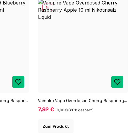
RABATT
%
Vampire Vape Overdosed Blueberry Raspberry Strawberry 10 ml Nikotinsalz Liquid
Vampire Vape Overdosed Cherry Raspberry Apple 10 ml Nikotinsalz Liquid
7,92 €
9,90 €
(20% gespart)
Zum Produkt