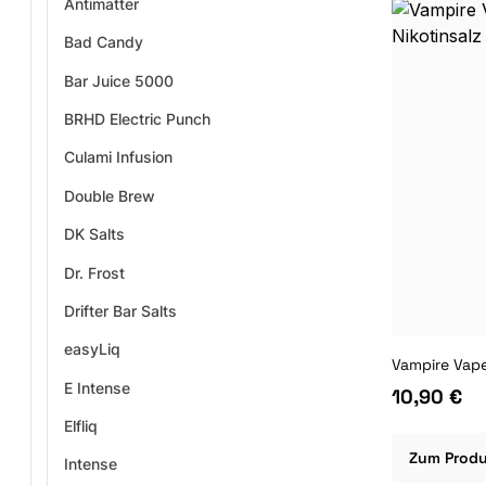
Antimatter
Bad Candy
Bar Juice 5000
BRHD Electric Punch
Culami Infusion
Double Brew
DK Salts
Dr. Frost
Drifter Bar Salts
easyLiq
E Intense
10,90 €
Elfliq
Zum Prod
Intense