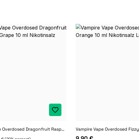
Vampire Vape Overdosed Dragonfruit Raspberry Grape 10 ml Nikotinsalz Liquid
9,90 €
 €
(20% gespart)