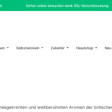
Sicher online einkaufen dank SSL-Verschlüsselung
hen
Selbstwickeln
Zubehör
Headshop
Neu
reisgekrönten und weltberühmten Aromen der britischen K