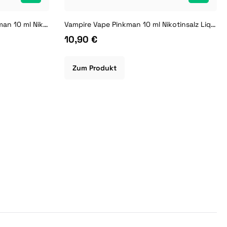
Vampire Vape Overdosed Pinkman 10 ml Nikotinsalz Liquid
Vampire Vape Pinkman 10 ml Nikotinsalz Liquid
10,90 €
Zum Produkt