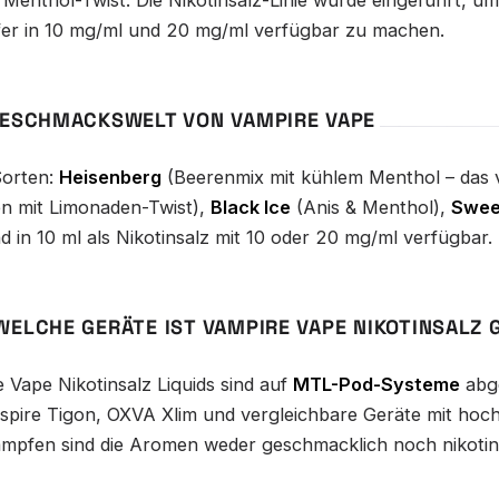
 Menthol-Twist. Die Nikotinsalz-Linie wurde eingeführt, 
r in 10 mg/ml und 20 mg/ml verfügbar zu machen.
GESCHMACKSWELT VON VAMPIRE VAPE
Sorten:
Heisenberg
(Beerenmix mit kühlem Menthol – das v
en mit Limonaden-Twist),
Black Ice
(Anis & Menthol),
Swee
 in 10 ml als Nikotinsalz mit 10 oder 20 mg/ml verfügbar.
WELCHE GERÄTE IST VAMPIRE VAPE NIKOTINSALZ 
 Vape Nikotinsalz Liquids sind auf
MTL-Pod-Systeme
abge
Aspire Tigon, OXVA Xlim und vergleichbare Geräte mit h
mpfen sind die Aromen weder geschmacklich noch nikotin