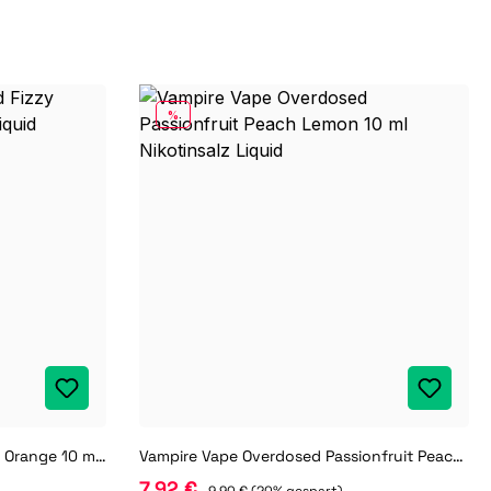
RABATT
%
Vampire Vape Overdosed Fizzy Orange 10 ml Nikotinsalz Liquid
Vampire Vape Overdosed Passionfruit Peach Lemon 10 ml Nikotinsalz Liquid
7,92 €
9,90 €
(20% gespart)