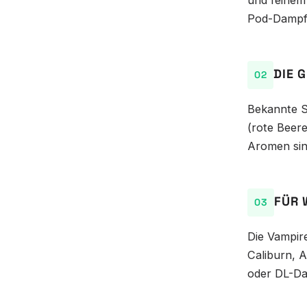
und feinem
Pod-Dampfe
DIE 
Bekannte 
(rote Beer
Aromen sind
FÜR 
Die Vampire
Caliburn, 
oder DL-Da