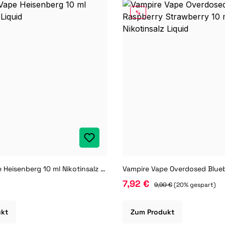
RABATT
%
Vampire Vape Heisenberg 10 ml Nikotinsalz Liquid
7,92 €
9,90 €
(20% gespart)
ukt
Zum Produkt