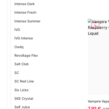
Intense Dark
Intense Fresh
Intense Summer
RABATT
%
IVG
IVG Intense
Owliq
Revoltage Flex
Salt Club
SC
SC Red Line
Six Licks
SKE Crystal
Self Juice
7,92 €
9,90