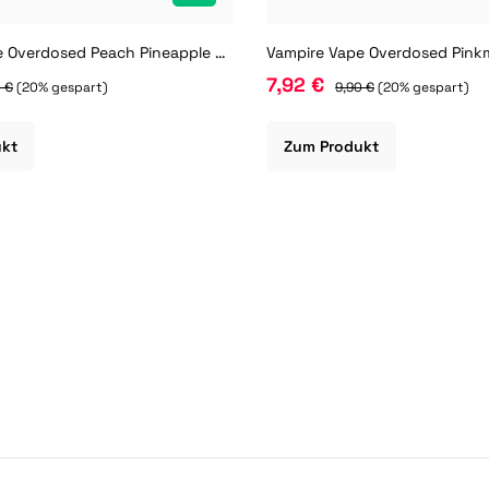
Vampire Vape Overdosed Peach Pineapple Watermelon 10 ml Nikotinsalz Liquid
7,92 €
 €
(20% gespart)
9,90 €
(20% gespart)
ukt
Zum Produkt