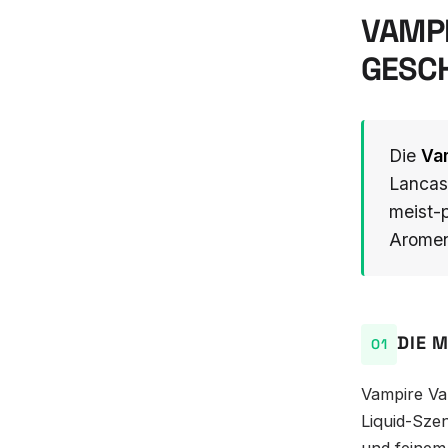
VAMPI
GESC
Die
Vam
Lancash
meist-
Aromen 
DIE 
Vampire Va
Liquid-Szen