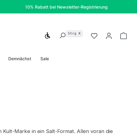
10% Rabatt bei Newsletter-Registrierung
Kostenfr
Strg K
Werkzeugleiste anzeigen
Du hast 0 Produ
Ware
Demnächst
Sale
ult-Marke in ein Salt-Format. Allen voran die