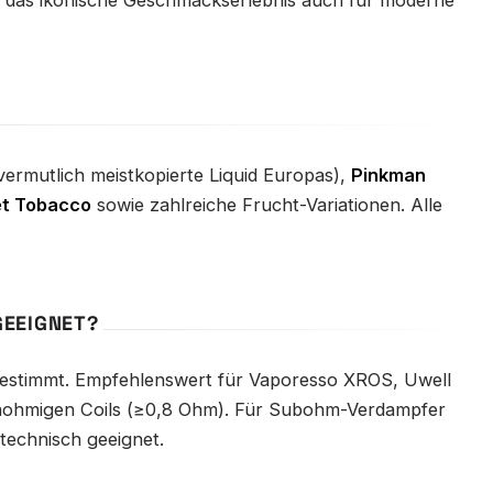
um das ikonische Geschmackserlebnis auch für moderne
ermutlich meistkopierte Liquid Europas),
Pinkman
t Tobacco
sowie zahlreiche Frucht-Variationen. Alle
GEEIGNET?
stimmt. Empfehlenswert für Vaporesso XROS, Uwell
ochohmigen Coils (≥0,8 Ohm). Für Subohm-Verdampfer
technisch geeignet.