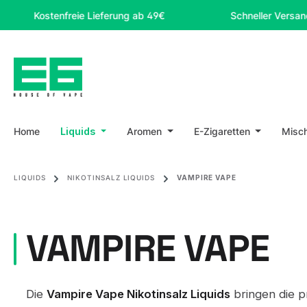
m Hauptinhalt springen
Zur Suche springen
Zur Hauptnavigation springen
ostenfreie Lieferung ab 49€
Schneller Versand
Home
Liquids
Aromen
E-Zigaretten
Misc
LIQUIDS
NIKOTINSALZ LIQUIDS
VAMPIRE VAPE
VAMPIRE VAPE
Die
Vampire Vape Nikotinsalz Liquids
bringen die p