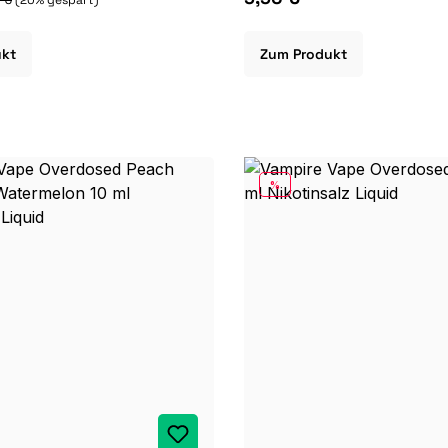
ukt
Zum Produkt
RABATT
%