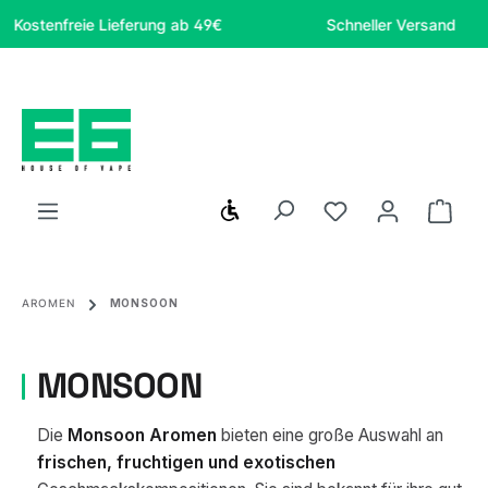
Zum Hauptinhalt springen
ostenfreie Lieferung ab 49€
Schneller Versand
Werkzeugleiste anzeigen
Du hast 0 Produ
Ware
AROMEN
MONSOON
MONSOON
Die
Monsoon Aromen
bieten eine große Auswahl an
frischen, fruchtigen und exotischen