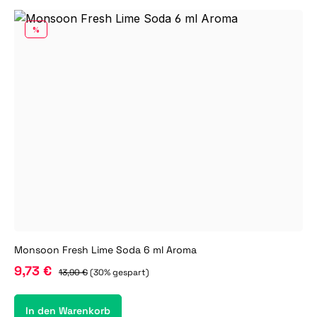
RABATT
%
Monsoon Fresh Lime Soda 6 ml Aroma
9,73 €
13,90 €
(30% gespart)
In den Warenkorb