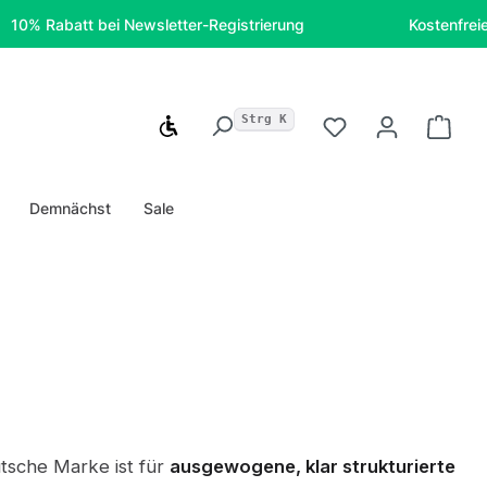
batt bei Newsletter-Registrierung
Kostenfreie Liefer
Strg K
Werkzeugleiste anzeigen
Du hast 0 Produ
Ware
Demnächst
Sale
utsche Marke ist für
ausgewogene, klar strukturierte