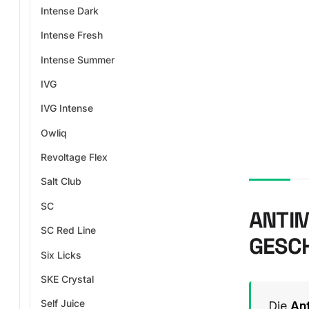
Intense Dark
Intense Fresh
Intense Summer
IVG
IVG Intense
Owliq
Revoltage Flex
Salt Club
SC
ANTIM
SC Red Line
GESCH
Six Licks
SKE Crystal
Self Juice
Die
Ant