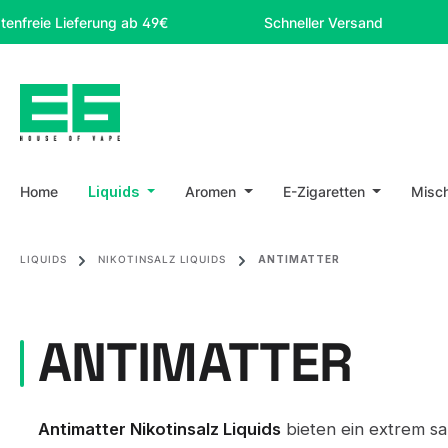
m Hauptinhalt springen
Zur Suche springen
Zur Hauptnavigation springen
e Lieferung ab 49€
Schneller Versand
Sic
Home
Liquids
Aromen
E-Zigaretten
Misc
LIQUIDS
NIKOTINSALZ LIQUIDS
ANTIMATTER
ANTIMATTER
Antimatter Nikotinsalz Liquids
bieten ein extrem sa