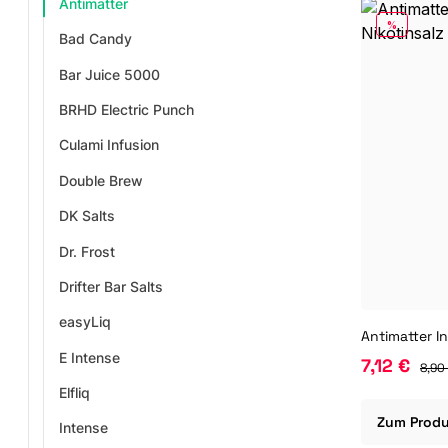
Antimatter
RABATT
%
Bad Candy
Bar Juice 5000
BRHD Electric Punch
Culami Infusion
Double Brew
DK Salts
Dr. Frost
Drifter Bar Salts
easyLiq
E Intense
7,12 €
8,90
Elfliq
Zum Prod
Intense