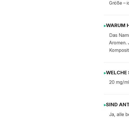
Größe – i
WARUM H
Das Nami
Aromen. J
Komposit
WELCHE 
20 mg/ml
SIND AN
Ja, alle 