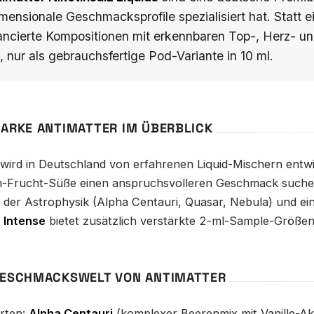
ensionale Geschmacksprofile spezialisiert hat. Statt ei
ancierte Kompositionen mit erkennbaren Top-, Herz- u
, nur als gebrauchsfertige Pod-Variante in 10 ml.
MARKE ANTIMATTER IM ÜBERBLICK
wird in Deutschland von erfahrenen Liquid-Mischern entwick
-Frucht-Süße einen anspruchsvolleren Geschmack suche
der Astrophysik (Alpha Centauri, Quasar, Nebula) und ein
 Intense
bietet zusätzlich verstärkte 2-ml-Sample-Größen
GESCHMACKSWELT VON ANTIMATTER
orten:
Alpha Centauri
(komplexer Beerenmix mit Vanille-A