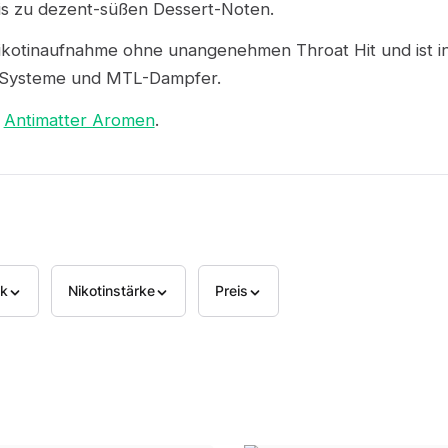
bis zu dezent-süßen Dessert-Noten.
e Nikotinaufnahme ohne unangenehmen Throat Hit und ist 
d Systeme und MTL-Dampfer.
r
Antimatter Aromen
.
k
Nikotinstärke
Preis