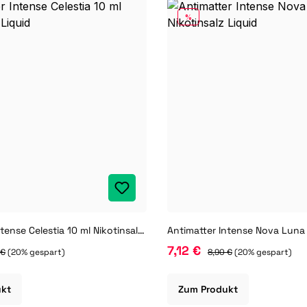
RABATT
%
Antimatter Intense Celestia 10 ml Nikotinsalz Liquid
7,12 €
 €
(20% gespart)
8,90 €
(20% gespart)
ukt
Zum Produkt