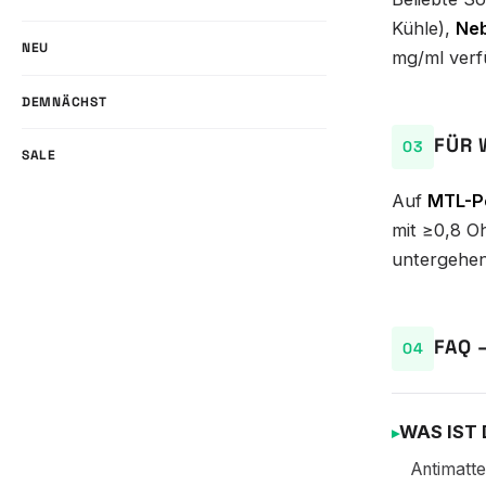
Kühle),
Neb
NEU
mg/ml verfü
DEMNÄCHST
FÜR 
SALE
Auf
MTL-P
mit ≥0,8 O
untergehen
FAQ 
WAS IST
Antimatte