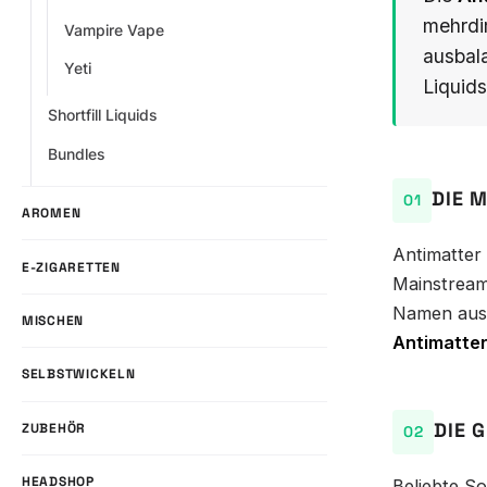
mehrdim
Vampire Vape
ausbal
Yeti
Liquids
Shortfill Liquids
Bundles
DIE 
AROMEN
Antimatter 
E-ZIGARETTEN
Mainstream
Namen aus 
MISCHEN
Antimatter
SELBSTWICKELN
DIE 
ZUBEHÖR
HEADSHOP
Beliebte S