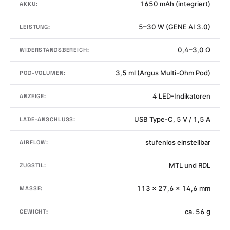
1650 mAh (integriert)
AKKU:
5–30 W (GENE AI 3.0)
LEISTUNG:
0,4–3,0 Ω
WIDERSTANDSBEREICH:
3,5 ml (Argus Multi-Ohm Pod)
POD-VOLUMEN:
4 LED-Indikatoren
ANZEIGE:
USB Type-C, 5 V / 1,5 A
LADE-ANSCHLUSS:
stufenlos einstellbar
AIRFLOW:
MTL und RDL
ZUGSTIL:
113 × 27,6 × 14,6 mm
MASSE:
ca. 56 g
GEWICHT: