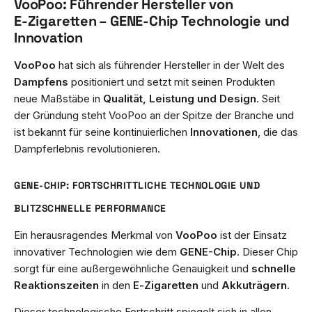
VooPoo: Führender Hersteller von
E‑Zigaretten – GENE-Chip Technologie und
Innovation
VooPoo
hat sich als führender Hersteller in der Welt des
Dampfens
positioniert und setzt mit seinen Produkten
neue Maßstäbe in
Qualität, Leistung und Design
. Seit
der Gründung steht VooPoo an der Spitze der Branche und
ist bekannt für seine kontinuierlichen
Innovationen
, die das
Dampferlebnis revolutionieren.
GENE-CHIP: FORTSCHRITTLICHE TECHNOLOGIE UND
BLITZSCHNELLE PERFORMANCE
Ein herausragendes Merkmal von
VooPoo
ist der Einsatz
innovativer Technologien wie dem
GENE-Chip
. Dieser Chip
sorgt für eine außergewöhnliche Genauigkeit und
schnelle
Reaktionszeiten
in den
E‑Zigaretten
und
Akkuträgern
.
Dieser technologische Fortschritt spiegelt sich in allen