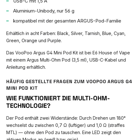
USB-C mit 1,5 A
Aluminium-Unibody, nur 56 g
kompatibel mit der gesamten ARGUS-Pod-Familie
Erhältlich in acht Farben: Black, Silver, Tarnish, Blue, Cyan,
Green, Orange und Purple.
Das VooPoo Argus G4 Mini Pod Kit ist bei E6 House of Vape
mit einem Argus Multi-Ohm Pod (3,5 ml), USB-C-Kabel und
Anleitung erhältlich.
HÄUFIG GESTELLTE FRAGEN ZUM VOOPOO ARGUS G4
MINI POD KIT
WIE FUNKTIONIERT DIE MULTI-OHM-
TECHNOLOGIE?
Der Pod enthält zwei Widerstände: Durch Drehen um 180°
wechselst du zwischen 0,7 Ω (luftiger) und 1,0 Ω (straffes
MTL) — ohne den Pod zu tauschen. Eine LED zeigt den
aktiven Modus an (weiß bzw. grün).