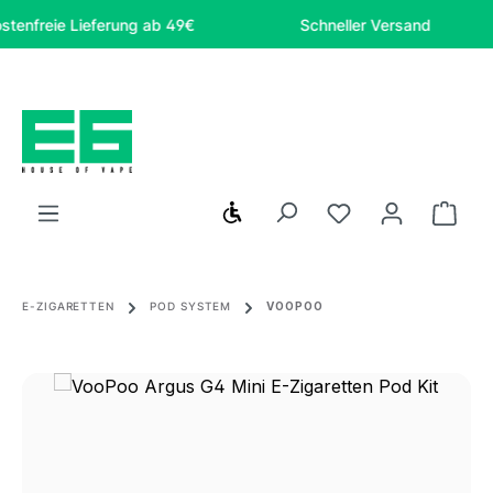
Zum Hauptinhalt springen
reie Lieferung ab 49€
Schneller Versand
Werkzeugleiste anzeigen
Du hast 0 Produ
Ware
E-ZIGARETTEN
POD SYSTEM
VOOPOO
Bildergalerie überspringen