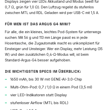
Displays zeigen vier LEDs Akkustand und Modus (weiß für
0,7 Ω, grün für 1,0 Ω). Den Luftzug regelst du stufenlos
zwischen MTL und RDL. Geladen wird per USB-C mit 1,5 A.
FÜR WEN IST DAS ARGUS G4 MINI?
Für alle, die ein kleines, leichtes Pod-System für unterwegs
suchen. Mit 56 g und 113 mm Länge passt es in jede
Hosentasche, die Zugautomatik macht es unkompliziert für
Einsteiger und Umsteiger. Wer ein Display, mehr Leistung (35
W) und den zusätzlichen 0,4-Ω-Modus will, ist beim
Standard-Argus-G4 besser aufgehoben.
DIE WICHTIGSTEN SPECS IM ÜBERBLICK:
1650 mAh, bis 30 W mit GENE-AI-3.0-Chip
Multi-Ohm-Pod: 0,7 / 1,0 Ω in einem Pod (3,5 ml)
vier LED-Indikatoren statt Display
stufenloser Airflow (MTL bis RDL)