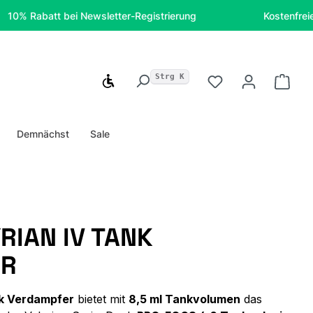
batt bei Newsletter-Registrierung
Kostenfreie Liefer
Strg K
Werkzeugleiste anzeigen
Du hast 0 Produ
Ware
Demnächst
Sale
RIAN IV TANK
ER
nk Verdampfer
bietet mit
8,5 ml Tankvolumen
das