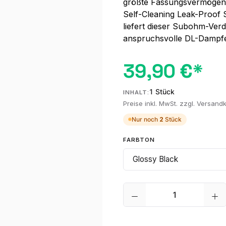
größte Fassungsvermögen 
Self-Cleaning Leak-Proof S
liefert dieser Subohm-Ver
anspruchsvolle DL-Dampfe
39,90 €*
1 Stück
INHALT:
Preise inkl. MwSt. zzgl. Versand
Nur noch
2
Stück
AUSWÄHLEN
FARBTON
Produkt Anzahl: G