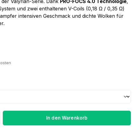
der Valyrian-Serie. Dank
PRO-FOCS 4.0 Technologie
,
ystem und zwei enthaltenen V-Coils (0,18 Ω / 0,35 Ω)
dampfer intensiven Geschmack und dichte Wolken für
r.
kosten
ib den gewünschten Wert ein oder benu
In den Warenkorb