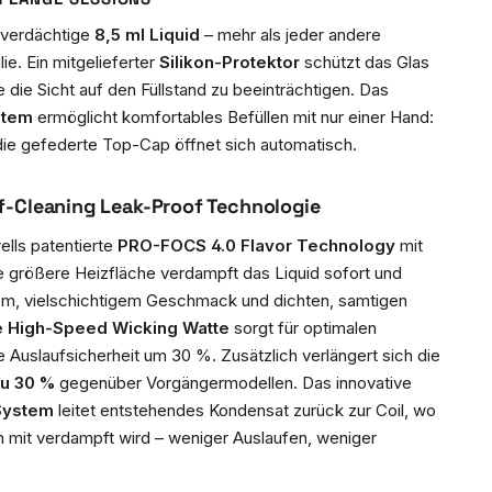
dverdächtige
8,5 ml Liquid
– mehr als jeder andere
ie. Ein mitgelieferter
Silikon-Protektor
schützt das Glas
 die Sicht auf den Füllstand zu beeinträchtigen. Das
stem
ermöglicht komfortables Befüllen mit nur einer Hand:
die gefederte Top-Cap öffnet sich automatisch.
f-Cleaning Leak-Proof Technologie
lls patentierte
PRO-FOCS 4.0 Flavor Technology
mit
ie größere Heizfläche verdampft das Liquid sofort und
em, vielschichtigem Geschmack und dichten, samtigen
e High-Speed Wicking Watte
sorgt für optimalen
e Auslaufsicherheit um 30 %. Zusätzlich verlängert sich die
zu 30 %
gegenüber Vorgängermodellen. Das innovative
 System
leitet entstehendes Kondensat zurück zur Coil, wo
 mit verdampft wird – weniger Auslaufen, weniger