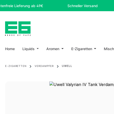
m Hauptinhalt springen
Zur Suche springen
Zur Hauptnavigation springen
 Lieferung ab 49€
Schneller Versand
Sic
Home
Liquids
Aromen
E-Zigaretten
Misch
E-ZIGARETTEN
VERDAMPFER
UWELL
Bildergalerie überspringen