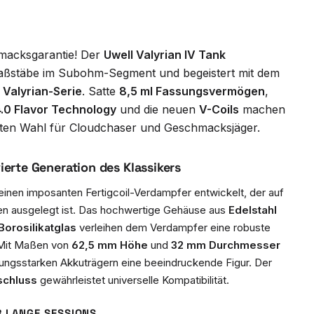
macksgarantie! Der
Uwell Valyrian IV Tank
aßstäbe im Subohm-Segment und begeistert mit dem
Valyrian-Serie
. Satte
8,5 ml Fassungsvermögen
,
.0 Flavor Technology
und die neuen
V-Coils
machen
sten Wahl für Cloudchaser und Geschmacksjäger.
vierte Generation des Klassikers
 einen imposanten Fertigcoil-Verdampfer entwickelt, der auf
 ausgelegt ist. Das hochwertige Gehäuse aus
Edelstahl
orosilikatglas
verleihen dem Verdampfer eine robuste
 Mit Maßen von
62,5 mm Höhe
und
32 mm Durchmesser
stungsstarken Akkuträgern eine beeindruckende Figur. Der
schluss
gewährleistet universelle Kompatibilität.
 LANGE SESSIONS