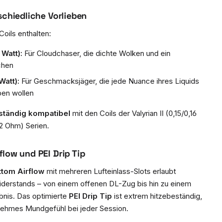
schiedliche Vorlieben
oils enthalten:
Watt):
Für Cloudchaser, die dichte Wolken und ein
chen
Watt):
Für Geschmacksjäger, die jede Nuance ihres Liquids
eben wollen
lständig kompatibel
mit den Coils der Valyrian II (0,15/0,16
32 Ohm) Serien.
flow und PEI Drip Tip
ttom Airflow
mit mehreren Lufteinlass-Slots erlaubt
derstands – von einem offenen DL-Zug bis hin zu einem
bnis. Das optimierte
PEI Drip Tip
ist extrem hitzebeständig,
enehmes Mundgefühl bei jeder Session.