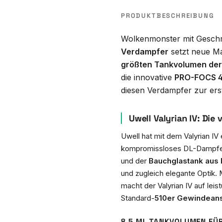
PRODUKTBESCHREIBUNG
Wolkenmonster mit Gesch
Verdampfer
setzt neue M
größten Tankvolumen der 
die innovative
PRO-FOCS 4
diesen Verdampfer zur er
Uwell Valyrian IV: Die 
Uwell hat mit dem Valyrian IV
kompromissloses DL-Dampfen
und der
Bauchglastank aus B
und zugleich elegante Optik.
macht der Valyrian IV auf lei
Standard-
510er Gewindean
8,5 ML TANKVOLUMEN FÜR