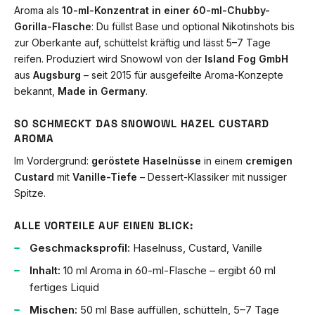
Aroma als
10-ml-Konzentrat in einer 60-ml-Chubby-
Gorilla-Flasche
: Du füllst Base und optional Nikotinshots bis
zur Oberkante auf, schüttelst kräftig und lässt 5–7 Tage
reifen. Produziert wird Snowowl von der
Island Fog GmbH
aus
Augsburg
– seit 2015 für ausgefeilte Aroma-Konzepte
bekannt,
Made in Germany
.
SO SCHMECKT DAS SNOWOWL HAZEL CUSTARD
AROMA
Im Vordergrund:
geröstete Haselnüsse
in einem
cremigen
Custard
mit
Vanille-Tiefe
– Dessert-Klassiker mit nussiger
Spitze.
ALLE VORTEILE AUF EINEN BLICK:
Geschmacksprofil:
Haselnuss, Custard, Vanille
Inhalt:
10 ml Aroma in 60-ml-Flasche – ergibt 60 ml
fertiges Liquid
Mischen:
50 ml Base auffüllen, schütteln, 5–7 Tage