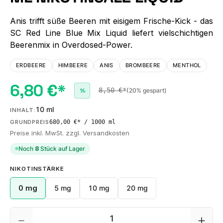
Anis trifft süße Beeren mit eisigem Frische-Kick - das
SC Red Line Blue Mix Liquid liefert vielschichtigen
Beerenmix in Overdosed-Power.
ERDBEERE
HIMBEERE
ANIS
BROMBEERE
MENTHOL
6,80 €*
8,50 €*
(20% gespart)
%
10 ml
INHALT:
680,00 €* / 1000 ml
GRUNDPREIS
Preise inkl. MwSt. zzgl. Versandkosten
Noch
8
Stück auf Lager
AUSWÄHLEN
NIKOTINSTÄRKE
0 mg
5 mg
10 mg
20 mg
Produkt Anzahl: Gib den gewünschten We