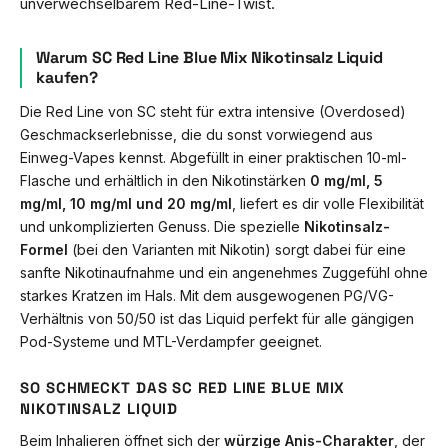
unverwechselbarem Red-Line-Twist.
Warum SC Red Line Blue Mix Nikotinsalz Liquid
kaufen?
Die Red Line von SC steht für extra intensive (Overdosed)
Geschmackserlebnisse, die du sonst vorwiegend aus
Einweg-Vapes kennst. Abgefüllt in einer praktischen 10-ml-
Flasche und erhältlich in den Nikotinstärken
0 mg/ml, 5
mg/ml, 10 mg/ml und 20 mg/ml
, liefert es dir volle Flexibilität
und unkomplizierten Genuss. Die spezielle
Nikotinsalz-
Formel
(bei den Varianten mit Nikotin) sorgt dabei für eine
sanfte Nikotinaufnahme und ein angenehmes Zuggefühl ohne
starkes Kratzen im Hals. Mit dem ausgewogenen PG/VG-
Verhältnis von 50/50 ist das Liquid perfekt für alle gängigen
Pod-Systeme und MTL-Verdampfer geeignet.
SO SCHMECKT DAS SC RED LINE BLUE MIX
NIKOTINSALZ LIQUID
Beim Inhalieren öffnet sich der
würzige Anis-Charakter
, der