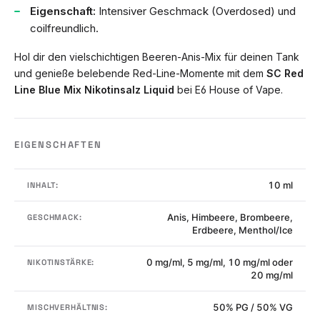
Eigenschaft:
Intensiver Geschmack (Overdosed) und
coilfreundlich.
Hol dir den vielschichtigen Beeren-Anis-Mix für deinen Tank
und genieße belebende Red-Line-Momente mit dem
SC Red
Line Blue Mix Nikotinsalz Liquid
bei E6 House of Vape.
EIGENSCHAFTEN
10 ml
INHALT:
Anis, Himbeere, Brombeere,
GESCHMACK:
Erdbeere, Menthol/Ice
0 mg/ml, 5 mg/ml, 10 mg/ml oder
NIKOTINSTÄRKE:
20 mg/ml
50% PG / 50% VG
MISCHVERHÄLTNIS: