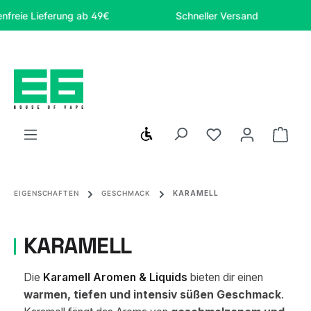
Zum Hauptinhalt springen
Lieferung ab 49€
Schneller Versand
Sich
Werkzeugleiste anzeigen
Du hast 0 Produ
Ware
EIGENSCHAFTEN
GESCHMACK
KARAMELL
KARAMELL
Die
Karamell Aromen & Liquids
bieten dir einen
warmen, tiefen und intensiv süßen Geschmack
.