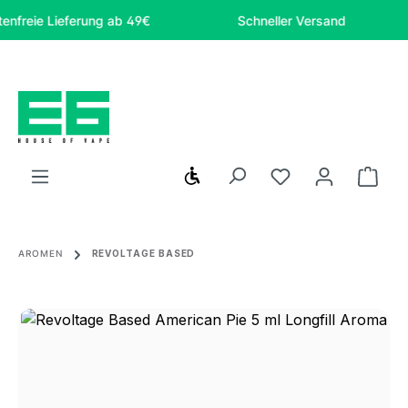
Zum Hauptinhalt springen
ie Lieferung ab 49€
Schneller Versand
S
Werkzeugleiste anzeigen
Du hast 0 Produ
Ware
AROMEN
REVOLTAGE BASED
Bildergalerie überspringen