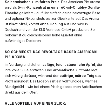
Selbermischen zum fairen Preis
. Das American Pie Aroma
wird als
5-ml-Konzentrat in einer 60-ml-Chubby-Gorilla-
Flasche
geliefert – du füllst einfach deine bevorzugte Base
und optional Nikotinshots bis zur Oberkante auf. Das Aroma
ist
nikotinfrei
, kommt
ohne Cooling
aus und wird in
Deutschland von der KLS Vertriebs GmbH produziert. So
bekommst du gleichbleibend hohe Qualität ohne
aufwändiges Dosieren.
SO SCHMECKT DAS REVOLTAGE BASED AMERICAN
PIE AROMA
Im Vordergrund stehen
saftige, leicht säuerliche Äpfel
, die
ihre volle Süße entfalten. Eine
aromatische Zimtnote
legt
sich würzig darüber, während der
buttrige, mürbe Teig
das
Profil abrundet. Das Ergebnis ist ein vollmundiges, warmes
Mundgefühl – wie bei einem frisch gebackenen Apfelkuchen
direkt aus dem Ofen.
ALLE VORTEILE AUF EINEN BLICK: