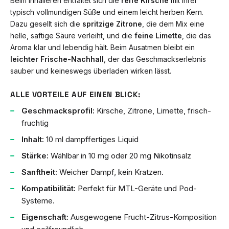
Beim Inhalieren entfaltet sich die
reife Kirsche
mit ihrer
typisch vollmundigen Süße und einem leicht herben Kern.
Dazu gesellt sich die
spritzige Zitrone
, die dem Mix eine
helle, saftige Säure verleiht, und die
feine Limette
, die das
Aroma klar und lebendig hält. Beim Ausatmen bleibt ein
leichter Frische-Nachhall
, der das Geschmackserlebnis
sauber und keineswegs überladen wirken lässt.
ALLE VORTEILE AUF EINEN BLICK:
Geschmacksprofil:
Kirsche, Zitrone, Limette, frisch-
fruchtig
Inhalt:
10 ml dampffertiges Liquid
Stärke:
Wählbar in 10 mg oder 20 mg Nikotinsalz
Sanftheit:
Weicher Dampf, kein Kratzen.
Kompatibilität:
Perfekt für MTL-Geräte und Pod-
Systeme.
Eigenschaft:
Ausgewogene Frucht-Zitrus-Komposition