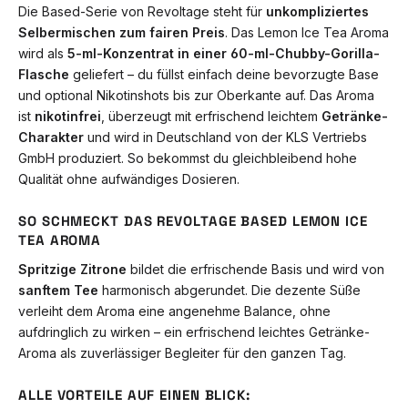
Die Based-Serie von Revoltage steht für
unkompliziertes
Selbermischen zum fairen Preis
. Das Lemon Ice Tea Aroma
wird als
5-ml-Konzentrat in einer 60-ml-Chubby-Gorilla-
Flasche
geliefert – du füllst einfach deine bevorzugte Base
und optional Nikotinshots bis zur Oberkante auf. Das Aroma
ist
nikotinfrei
, überzeugt mit erfrischend leichtem
Getränke-
Charakter
und wird in Deutschland von der KLS Vertriebs
GmbH produziert. So bekommst du gleichbleibend hohe
Qualität ohne aufwändiges Dosieren.
SO SCHMECKT DAS REVOLTAGE BASED LEMON ICE
TEA AROMA
Spritzige Zitrone
bildet die erfrischende Basis und wird von
sanftem Tee
harmonisch abgerundet. Die dezente Süße
verleiht dem Aroma eine angenehme Balance, ohne
aufdringlich zu wirken – ein erfrischend leichtes Getränke-
Aroma als zuverlässiger Begleiter für den ganzen Tag.
ALLE VORTEILE AUF EINEN BLICK: