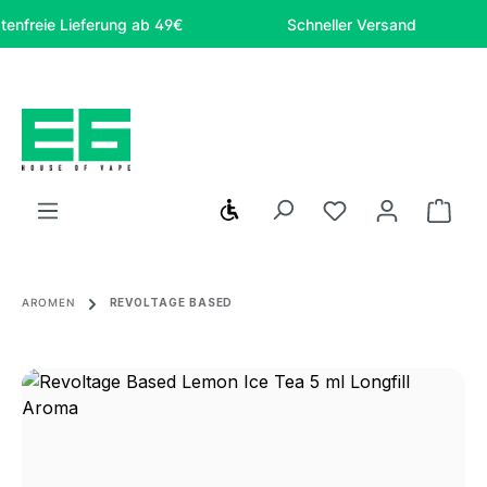
Zum Hauptinhalt springen
eie Lieferung ab 49€
Schneller Versand
Werkzeugleiste anzeigen
Du hast 0 Produ
Ware
AROMEN
REVOLTAGE BASED
Bildergalerie überspringen