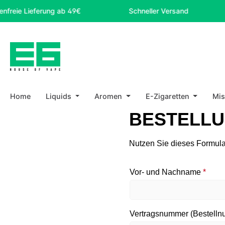
reie Lieferung ab 49€
Schneller Versand
m Hauptinhalt springen
Zur Suche springen
Zur Hauptnavigation springen
Home
Liquids
Aromen
E-Zigaretten
Mi
BESTELLU
Nutzen Sie dieses Formular,
Vor- und Nachname
*
Vertragsnummer (Bestelln