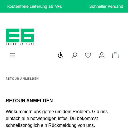
tenfreie Lieferung ab 49€
Schneller Versand
Zum Hauptinhalt springen
Werkzeugleiste anzeigen
Du hast 0 Produk
Ware
RETOUR ANMELDEN
RETOUR ANMELDEN
Wir kümmern uns gerne um dein Problem. Gib uns
einfach alle notwendigen Infos. Du bekommst
schnellstmöglich ein Rückmeldung von uns.