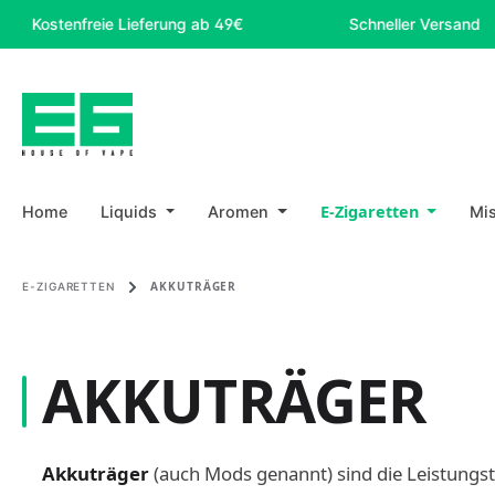
tenfreie Lieferung ab 49€
Schneller Versand
m Hauptinhalt springen
Zur Suche springen
Zur Hauptnavigation springen
E-Zigaretten
Home
Liquids
Aromen
Mi
AKKUTRÄGER
E-ZIGARETTEN
AKKUTRÄGER
Akkuträger
(auch Mods genannt) sind die Leistungstr