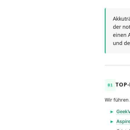
Akkutr
der no
einen 
und de
TOP-
Wir führen 
Geek
Aspir