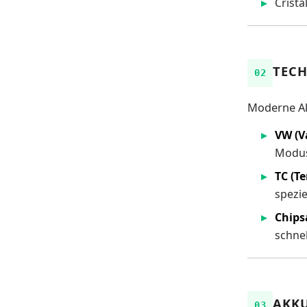
Crista
TECH
Moderne Ak
VW (V
Modus
TC (T
spezie
Chips
schne
AKKU