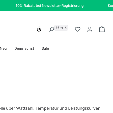
10% Rabatt bei Newsletter-Registrierung
Kostenfreie
Strg K
Werkzeugleiste anzeigen
Du hast 0 Produk
Ware
Neu
Demnächst
Sale
rolle über Wattzahl, Temperatur und Leistungskurven,