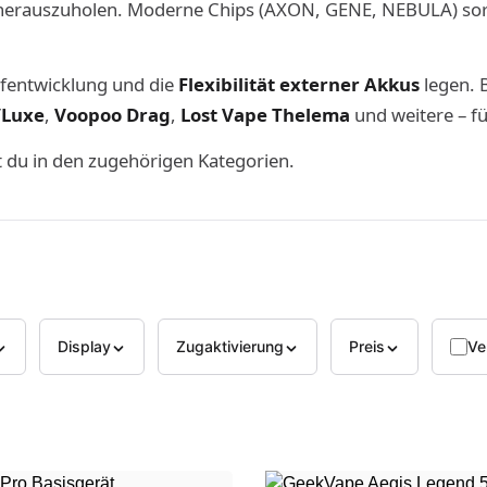
uszuholen. Moderne Chips (AXON, GENE, NEBULA) sorgen
mpfentwicklung und die
Flexibilität externer Akkus
legen. B
/Luxe
,
Voopoo Drag
,
Lost Vape Thelema
und weitere – f
t du in den zugehörigen Kategorien.
Fi
Display
Zugaktivierung
Preis
Ve