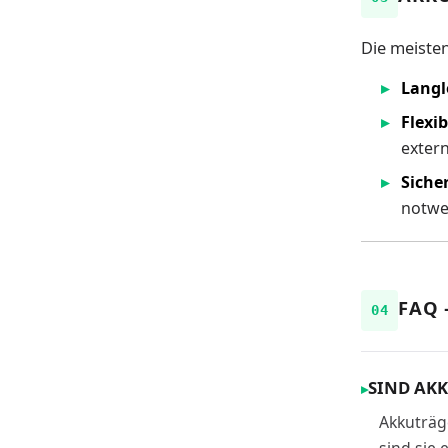
Die meiste
Langl
Flexib
exter
Siche
notwen
FAQ 
SIND AK
Akkuträg
sind sie