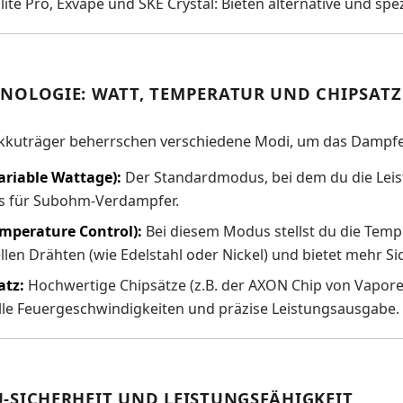
llite Pro, Exvape und SKE Crystal: Bieten alternative und sp
NOLOGIE: WATT, TEMPERATUR UND CHIPSATZ
kuträger beherrschen verschiedene Modi, um das Dampfen
ariable Wattage):
Der Standardmodus, bei dem du die Leistun
 für Subohm-Verdampfer.
emperature Control):
Bei diesem Modus stellst du die Tempe
llen Drähten (wie Edelstahl oder Nickel) und bietet mehr S
atz:
Hochwertige Chipsätze (z.B. der AXON Chip von Vapor
lle Feuergeschwindigkeiten und präzise Leistungsausgabe.
-SICHERHEIT UND LEISTUNGSFÄHIGKEIT