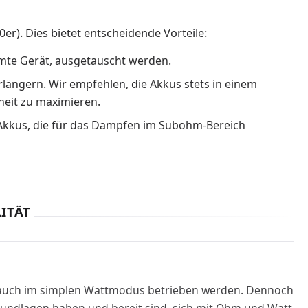
er). Dies bietet entscheidende Vorteile:
amte Gerät, ausgetauscht werden.
rlängern. Wir empfehlen, die Akkus stets in einem
heit zu maximieren.
 Akkus, die für das Dampfen im Subohm-Bereich
ITÄT
en auch im simplen Wattmodus betrieben werden. Dennoch
Grundlagen haben und bereit sind, sich mit Ohm und Watt