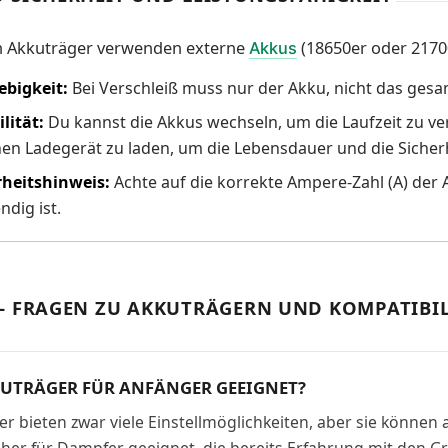
n Akkuträger verwenden externe
(18650er oder 21700
Akkus
ebigkeit:
Bei Verschleiß muss nur der Akku, nicht das ges
ilität:
Du kannst die Akkus wechseln, um die Laufzeit zu ve
nen Ladegerät zu laden, um die Lebensdauer und die Sicher
rheitshinweis:
Achte auf die korrekte Ampere-Zahl (A) der
dig ist.
– FRAGEN ZU AKKUTRÄGERN UND KOMPATIBIL
KUTRÄGER FÜR ANFÄNGER GEEIGNET?
er bieten zwar viele Einstellmöglichkeiten, aber sie könn
 eher für Dampfer geeignet, die bereits Erfahrung mit den 